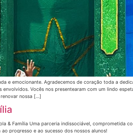
linda e emocionante. Agradecemos de coração toda a dedic
 os envolvidos. Vocês nos presentearam com um lindo espe
e renovar nossa […]
lia
ola & Família Uma parceria indissociável, comprometida c
va ao progresso e ao sucesso dos nossos alunos!