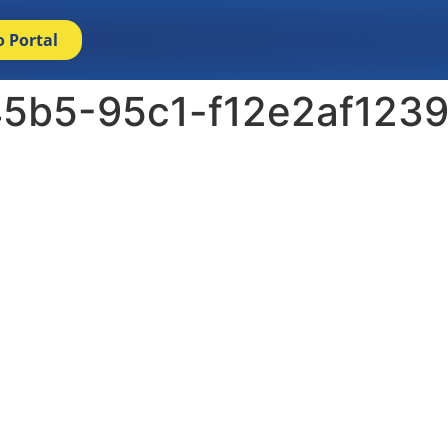
o Portal
5b5-95c1-f12e2af123